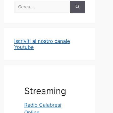
Ricerca
per:
Iscriviti al nostr
o
canale
Youtube
Streaming
Radio Calabresi
Online