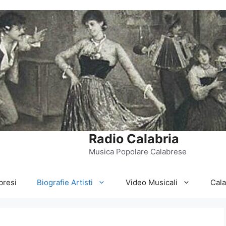
Radio Calabria
Musica Popolare Calabrese
bresi
Biografie Artisti
Video Musicali
Cal